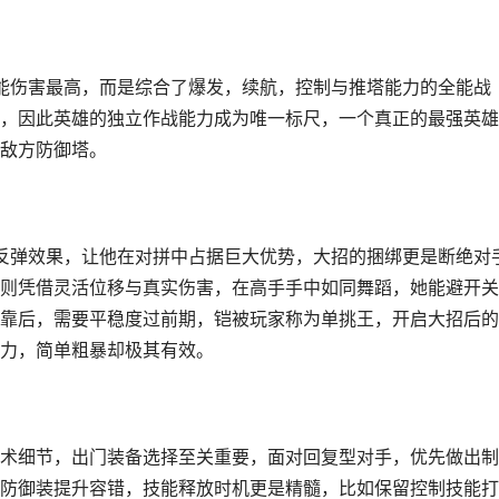
技能伤害最高，而是综合了爆发，续航，控制与推塔能力的全能战
，因此英雄的独立作战能力成为唯一标尺，一个真正的最强英雄
敌方防御塔。
与反弹效果，让他在对拼中占据巨大优势，大招的捆绑更是断绝对
则凭借灵活位移与真实伤害，在高手手中如同舞蹈，她能避开关
靠后，需要平稳度过前期，铠被玩家称为单挑王，开启大招后的
力，简单粗暴却极其有效。
术细节，出门装备选择至关重要，面对回复型对手，优先做出制
防御装提升容错，技能释放时机更是精髓，比如保留控制技能打