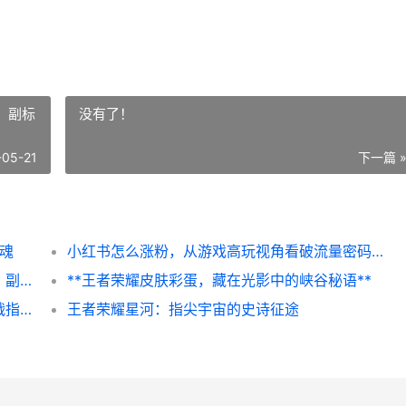
，副标
没有了！
-05-21
下一篇 
灵魂
小红书怎么涨粉，从游戏高玩视角看破流量密码，副标题，三个核心策略让你粉丝暴涨。
王者怎么改重复名字，独特标识从细节开始，副标题，老玩家浅谈游戏ID的个性化困境与解决之道
**王者荣耀皮肤彩蛋，藏在光影中的峡谷秘语**
王者荣耀如何获得金币，快速积累财富的实战指南副标题，资深玩家的高效心得分享
王者荣耀星河：指尖宇宙的史诗征途