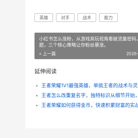
英雄
对手
战术
能力
小红书怎么涨粉，从游戏高玩视角看破流量密码
题，三个核心策略让你粉丝暴涨。
« 上一篇
2026
延伸阅读
王者荣耀1V1最强英雄，单挑王者的战术与