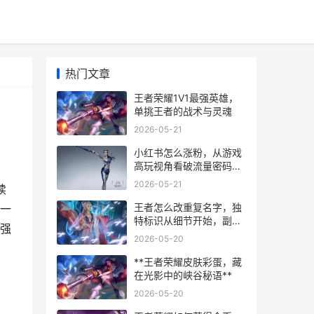
热门文章
王者荣耀1V1最强英雄，
单挑王者的战术与灵魂
2026-05-21
小红书怎么涨粉，从游戏
高玩视角看破流量密码，
副标题，三个核心策略让
2026-05-21
续
你粉丝暴涨。
王者怎么改重复名字，独
一
特标识从细节开始，副标
强
题，老玩家浅谈游戏ID的
2026-05-20
个性化困境与解决之道
**王者荣耀皮肤彩蛋，藏
在光影中的峡谷秘语**
2026-05-20