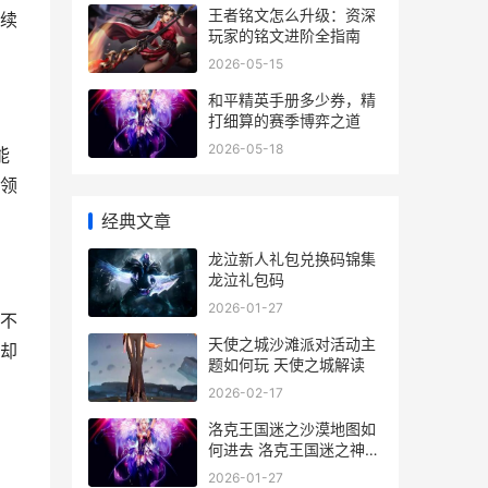
王者铭文怎么升级：资深
续
玩家的铭文进阶全指南
2026-05-15
和平精英手册多少券，精
打细算的赛季博弈之道
2026-05-18
能
领
经典文章
龙泣新人礼包兑换码锦集
龙泣礼包码
2026-01-27
不
天使之城沙滩派对活动主
却
题如何玩 天使之城解读
2026-02-17
洛克王国迷之沙漠地图如
何进去 洛克王国迷之神使
在哪
2026-01-27