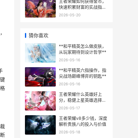
王者荣耀如何获得金币，
快速积累财富的实战指南
副标题，资深玩家的高效
2026-05-20
心得分享
，
猜你喜欢
**和平精英怎么做皮肤，
从玩家期待到设计哲学**
2026-05-16
**和平精英六指操作，指
手
尖战场巅峰博弈的钥匙**
键
2026-05-16
格
王者荣耀什么英雄好上
分，稳健上星英雄选择指
南
2026-05-17
王者荣耀v8多少钱，深度
解析贵族八的投入与价值
裁
2026-05-18
断