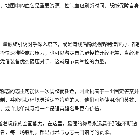
，地图中的血包是重要资源，控制血包刷新时间，既能保障自身
出血量破绽引诱对手深入塔下，或是清线后隐藏视野制造压力，都
择快速推塔施加压力，也可以游走击杀野怪拉开经济差，当经济
凭借装备优势碾压对手，这就是节奏掌控的力量。
称霸的霸主可能因一次调整而褪色，因此执着于一个固定答案并
制，并能根据环境灵活调整策略的人，他们可能使用冷门英雄，
，或许比单纯寻找一个最强英雄名号更有价值。
考验着玩家的全面能力，在这里，最强的称号永远属于那些不断钻
者，每一场胜利，都是战术与意志共同谱写的赞歌。