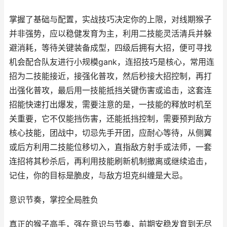
掌握了基础与配置，实战技巧决定你的上限，对线期猴子
并非强势，应以稳健发育为主，利用二技能灵活清兵并躲
避消耗，等待关键装备成型，四级后拥有大招，便可寻找
机会配合队友进行小规模gank，连招技巧是核心，常用连
招为二技能接近，接强化普攻，然后秒接大招控制，再打
出强化普攻，最后用一技能抵挡关键伤害或追击，这套连
招能快速打出爆发，需要注意的是，一技能的释放时机至
关重要，它不仅能挡伤害，还能抵挡控制，需要预判敌方
核心技能，团战中，切忌先手开团，应耐心等待，从侧翼
或后方利用二技能位移切入，直指敌方射手或法师，一套
连招将其秒杀后，再利用技能刷新机制撤离或继续追击，
记住，你的目标是脆皮，与敌方坦克纠缠是大忌。
意识节奏，掌控全局胜负
真正的猴子高手，强在意识与节奏，前期安稳发育到无尽