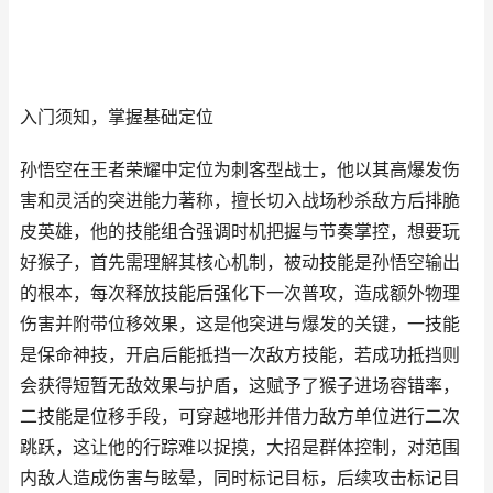
入门须知，掌握基础定位
孙悟空在王者荣耀中定位为刺客型战士，他以其高爆发伤
害和灵活的突进能力著称，擅长切入战场秒杀敌方后排脆
皮英雄，他的技能组合强调时机把握与节奏掌控，想要玩
好猴子，首先需理解其核心机制，被动技能是孙悟空输出
的根本，每次释放技能后强化下一次普攻，造成额外物理
伤害并附带位移效果，这是他突进与爆发的关键，一技能
是保命神技，开启后能抵挡一次敌方技能，若成功抵挡则
会获得短暂无敌效果与护盾，这赋予了猴子进场容错率，
二技能是位移手段，可穿越地形并借力敌方单位进行二次
跳跃，这让他的行踪难以捉摸，大招是群体控制，对范围
内敌人造成伤害与眩晕，同时标记目标，后续攻击标记目