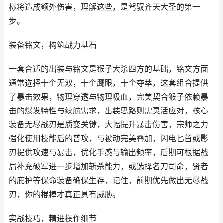
标将造成额外伤害，理解这些，是驾驭齐天大圣的第一
步。
装备铭文，构筑战力基石
一套合适的出装与铭文是猴子大杀四方的基础，铭文方面
通常选择十个无双，十个鹰眼，十个夺萃，这套组合提供
了暴击效果，物理穿透与物理吸血，完美契合猴子依赖暴
击的爆发特性与续航需求，出装思路则需灵活应对，核心
装备无尽战刃是质变关键，大幅提升暴击伤害，宗师之力
强化使用技能后的普攻，与被动完美叠加，闪电匕首或影
刃提供攻速与暴击，优化手感与输出频率，后期可根据战
局补充破军进一步增加斩杀能力，或选择名刀司命，贤者
的庇护等保命装备确保生存，记住，前期优先做出无尽战
刃，你的棍棒才真正具有威胁。
实战技巧，精进操作细节