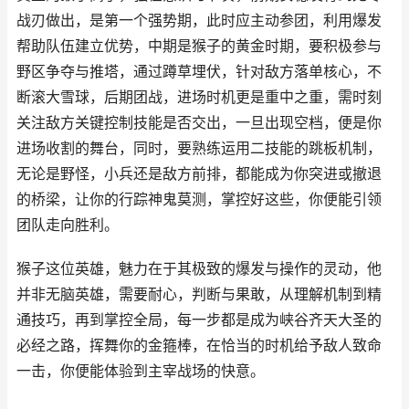
战刃做出，是第一个强势期，此时应主动参团，利用爆发
帮助队伍建立优势，中期是猴子的黄金时期，要积极参与
野区争夺与推塔，通过蹲草埋伏，针对敌方落单核心，不
断滚大雪球，后期团战，进场时机更是重中之重，需时刻
关注敌方关键控制技能是否交出，一旦出现空档，便是你
进场收割的舞台，同时，要熟练运用二技能的跳板机制，
无论是野怪，小兵还是敌方前排，都能成为你突进或撤退
的桥梁，让你的行踪神鬼莫测，掌控好这些，你便能引领
团队走向胜利。
猴子这位英雄，魅力在于其极致的爆发与操作的灵动，他
并非无脑英雄，需要耐心，判断与果敢，从理解机制到精
通技巧，再到掌控全局，每一步都是成为峡谷齐天大圣的
必经之路，挥舞你的金箍棒，在恰当的时机给予敌人致命
一击，你便能体验到主宰战场的快意。