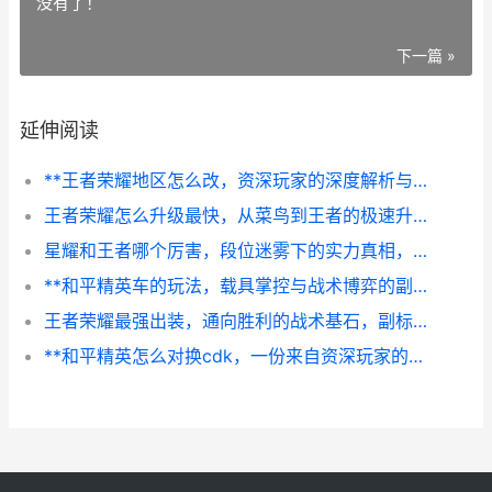
没有了！
下一篇 »
延伸阅读
**王者荣耀地区怎么改，资深玩家的深度解析与实战指南，副标题，探索虚拟定位的奥秘与策略**
王者荣耀怎么升级最快，从菜鸟到王者的极速升级指南副标题，资深玩家亲授高效冲级心法
星耀和王者哪个厉害，段位迷雾下的实力真相，副标题，揭开段位背后的竞技本质
**和平精英车的玩法，载具掌控与战术博弈的副标题**
王者荣耀最强出装，通向胜利的战术基石，副标题，深度解析版本答案与灵活变通之道
**和平精英怎么对换cdk，一份来自资深玩家的实用指南，副标题，全面解析兑换流程与避坑技巧**