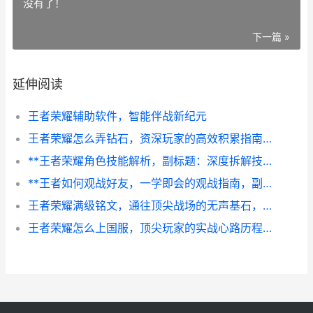
没有了！
下一篇 »
延伸阅读
王者荣耀辅助软件，智能伴战新纪元
王者荣耀怎么弄钻石，资深玩家的高效积累指南副标题，钻石获取全攻略与深度心得
**王者荣耀角色技能解析，副标题：深度拆解技能设计的博弈艺术**
**王者如何观战好友，一学即会的观战指南，副标题：洞察战局与提升技巧的隐秘路径**
王者荣耀满级铭文，通往顶尖战场的无声基石，副标题，微调之间定乾坤
王者荣耀怎么上国服，顶尖玩家的实战心路历程副标题