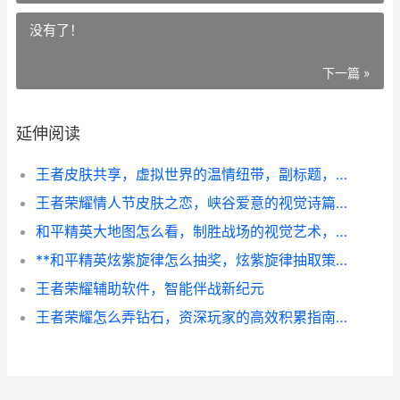
没有了！
下一篇 »
延伸阅读
王者皮肤共享，虚拟世界的温情纽带，副标题，从独占到共赏的游戏哲学演进
王者荣耀情人节皮肤之恋，峡谷爱意的视觉诗篇，副标题，当技能特效绽放为玫瑰
和平精英大地图怎么看，制胜战场的视觉艺术，副标题，从俯瞰到洞察的进阶指南
**和平精英炫紫旋律怎么抽奖，炫紫旋律抽取策略全解析**
王者荣耀辅助软件，智能伴战新纪元
王者荣耀怎么弄钻石，资深玩家的高效积累指南副标题，钻石获取全攻略与深度心得